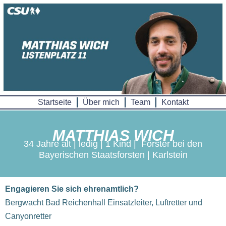
Skip
to
content
Startseite
Über mich
Team
Kontakt
MATTHIAS WICH
34 Jahre alt | ledig | 1 Kind | Förster bei den
Bayerischen Staatsforsten | Karlstein
Engagieren Sie sich ehrenamtlich?
Bergwacht Bad Reichenhall Einsatzleiter, Luftretter und
Canyonretter