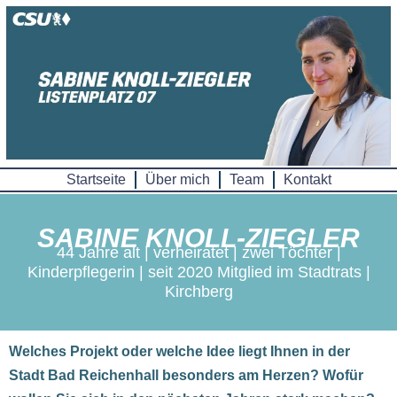
Skip
to
content
Startseite
Über mich
Team
Kontakt
SABINE KNOLL-ZIEGLER
44 Jahre alt | verheiratet | zwei Töchter |
Kinderpflegerin | seit 2020 Mitglied im Stadtrats |
Kirchberg
Welches Projekt oder welche Idee liegt Ihnen in der
Stadt Bad Reichenhall besonders am Herzen? Wofür